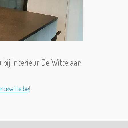
ij Interieur De Witte aan
urdewitte.be
!